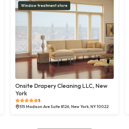
Window treatment store
Onsite Drapery Cleaning LLC, New
York
5
515 Madison Ave Suite 8126, New York, NY 10022