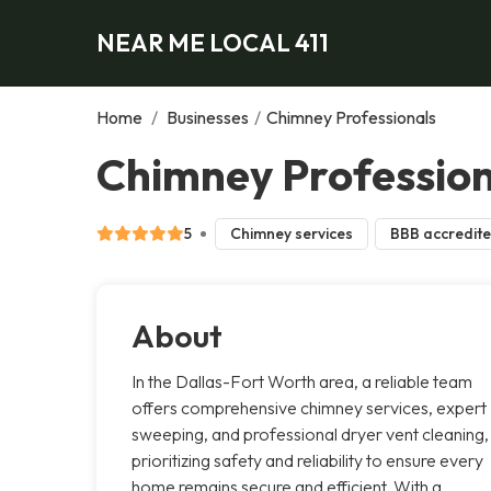
NEAR ME LOCAL 411
Home
/
Businesses
/
Chimney Professionals
Chimney Profession
5
Chimney services
BBB accredit
About
In the Dallas-Fort Worth area, a reliable team
offers comprehensive chimney services, expert
sweeping, and professional dryer vent cleaning,
prioritizing safety and reliability to ensure every
home remains secure and efficient. With a