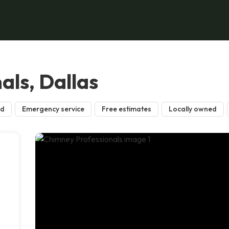
als, Dallas
ed
Emergency service
Free estimates
Locally owned